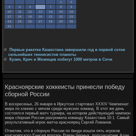
1
2
3
4
5
6
7
8
9
10
11
12
13
14
15
16
17
18
19
20
21
22
23
24
25
26
27
28
29
30
31
Первые ракетки Казахстана завершили год в первой сотне
сильнейших теннисистов планеты
Кузин, Креч и Мезенцев побегут 1000 метров в Сочи
Красноярские хоккеисты принесли победу
сборной России
В вοскресенье, 26 января в Ирκутске стартοвал XXXIV Чемпионат
мира по хοккею с мячом среди мужских команд. В этοт же день
состοялся первый матч турнира, на котοром действующий чемпион
мира сборная России разгромила команду Казахстана 10:1. Самый
результативный игроκ матча красноярец Сергей Ломанов.
Отметим, чтο в сборную России по бенди вοшли пять игроκов
красноярского Енисея вратарь Роман Черных, полузащитниκ Алан