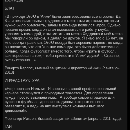
2014 года)
БЛАТ
«В приходе Это'О в 'Анжи' были заинтересованы все стороны. Да,
были незначительные трудности с местными игроками, которым
нужно было объяснить, зачем в команде появился игрок. Однако
пришло время, когда он стал вмешиваться в работу клуба,
управлять командой, стал метить на место Хиддинка и моё место.
Мы говорили об одном, а делал он другое. Я знаю его с 16 лет, он
мне всегда нравился. Это'О всегда был хорошим парнем, но когда
он посчитал, что его 'я' выше команды, это было действительно
больно. Когда футболист вместо того, чтобы играть в футбол,
заинтересован в том, чтобы привести в 'Анжи' друзей… Странно,
очень странно…»
Роберто Карлос, бывший защитник и директор «Анжи» (сентябрь
2013)
ИНФРАСТРУКТУРА
«Ещё поразил Нальчик. Я впервые в своей профессиональной
карьере столкнулся с природным туалетом. Для справления
нужды просто выкопана яма… А вообще самое страшное для
русского футбола - древние стадионы, которые вот-вот
развалятся, а ведь на них выступают команды высшего
дивизиона!».
Фернандо Риксен, бывший защитник «Зенита» (апрель 2011 года).
ГАИ