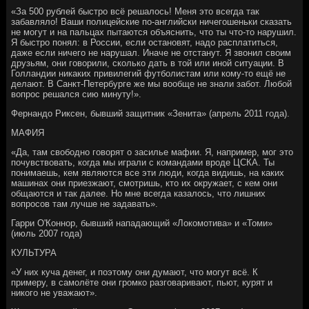
«За 500 рублей быстро всё решалось! Меня это всегда так
забавляло! Ваши полицейские по-английски ничегошеньки сказать
не могут и на пальцах пытаются объяснить, что ты что-то нарушил.
Я быстро понял: в России, если остановят, надо расплатиться,
даже если ничего не нарушал. Иначе не отстанут. Я звонил своим
друзьям, они говорили, сколько дать в той или иной ситуации. В
Голландии никаких привилегий футболистам или кому-то ещё не
делают. В Санкт-Петербурге же мы вообще не знали забот. Любой
вопрос решался сию минуту!».
Фернандо Риксен, бывший защитник «Зенита» (апрель 2011 года).
МАФИЯ
«Да, там свободно говорят о засилье мафии. Я, например, мог это
почувствовать, когда мы играли с командами вроде ЦСКА. Ты
понимаешь, кем являются все эти люди, когда видишь, на каких
машинах они приезжают, смотришь, кто их окружает, с кем они
общаются и так далее. Но мне всегда казалось, что лишних
вопросов там лучше не задавать».
Гарри О'Коннор, бывший нападающий «Локомотива» и «Томи»
(июль 2007 года)
КУЛЬТУРА
«У них куча денег, и поэтому они думают, что могут всё. К
примеру, в самолёте они громко разговаривают, пьют, курят и
никого не уважают».