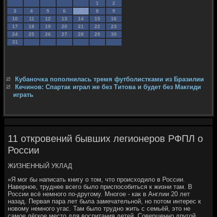
1
2
3
4
5
6
7
8
9
10
11
12
13
14
15
16
17
18
19
20
21
22
23
24
25
26
27
28
29
30
31
Кубаночка пополнилась тремя футболистками из Бразилии
Кечинов: Спартак играл же без Титова и будет без Макгиди
играть
11 откровений бывших легионеров РФПЛ о
России
ЖИЗНЕННЫЙ УКЛАД
«Я мог бы написать книгу о том, что происходило в России.
Наверное, труднее всего было приспособиться к жизни там. В
России всё немного по-другому. Многое - как в Англии 20 лет
назад. Первая пара лет была замечательной, но потом интерес к
новому немного угас. Там было трудно жить с семьёй, это не
самое лёгкое место для воспитания детей. Совершенно другой