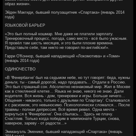
образ жизни».
Эйден Макгиди, бывший полузащитник «Спартака» (январь 2014
года)
ЯЗЫКОВОЙ БАРЬЕР
«Это был полный кошмар. Мне даже не платили зарплату.
Тренировочный процесс, погода, само место - всё было ужасным.
Я провёл там шесть месяцев, и это были плохие времена.
Представьте себе, там никто не говорил по-английски!».
Гарри О'Коннор, бывший нападающий «Локомотива» и «Томи»
(январь 2014 года)
ОДИНОЧЕСТВО
«В 'Фенербахче' был на седьмом небе, но тут говорят: беда, нужны
деньги, ты - самый дорогой, надо продавать… Отдали в Россию.
Это был страшный сон. Абсолютно незнакомый мир. Жил в Москве
как в стеклянной клетке… Языка не знаю, никого не знаю. Дали
водителя. Вся жизнь - дом, тренировки и игры. Больше ничего…
Общения - никакого, только с друзьями по 'Спартаку'. Сталкивался
и с расизмом, это невыносимо. Психологически сломался… После
травмы - полная депрессия. Всё время ревел. Одна мечта -
вернуться в 'Фенербахче'. Она сбылась… Здесь не плачу.
Счастлив. Только когда победим в чемпионате Турции, снова,
наверное, зареву - от радости…»
Эммануэль Эменике, бывший нападающий «Спартака» (январь