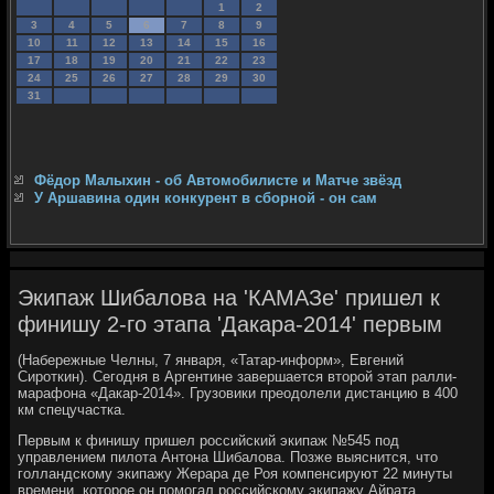
1
2
3
4
5
6
7
8
9
10
11
12
13
14
15
16
17
18
19
20
21
22
23
24
25
26
27
28
29
30
31
Фёдор Малыхин - об Автомобилисте и Матче звёзд
У Аршавина один конкурент в сборной - он сам
Экипаж Шибалова на 'КАМАЗе' пришел к
финишу 2-го этапа 'Дакара-2014' первым
(Набережные Челны, 7 января, «Татар-информ», Евгений
Сироткин). Сегодня в Аргентине завершается второй этап ралли-
марафона «Дакар-2014». Грузовики преодолели дистанцию в 400
км спецучастка.
Первым к финишу пришел российский экипаж №545 под
управлением пилота Антона Шибалова. Позже выяснится, что
голландскому экипажу Жерара де Роя компенсируют 22 минуты
времени, которое он помогал российскому экипажу Айрата