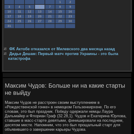
1
2
3
4
5
6
7
8
9
10
11
12
13
14
15
16
17
18
19
20
21
22
23
24
25
26
27
28
29
30
31
ФК Актобе отказался от Милевского два месяца назад
Дидье Дешам: Первый матч против Украины - это была
катастрофа
Максим Чудов: Больше ни на какие старты
не выйду
Максим Чудов не расстроен своим выступлением в
«Рождественской гонке» в немецком Гельзенкирхене. По его
словам, это был праздник. Победу одержали немцы Лаура
Дальмайер и Флориан Граф (32.28,1). Чудов и Екатерина Юрлова,
ставшие в масс-старте девятыми, финишировали на последнем,
десятом месте. Напомним, что это был прощальный старт для
объявившего о завершении карьеры Чудова.