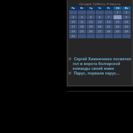
Сегодня: Суббота, 8 Августа
Пн
Вт
Ср
Чт
Пт
Сб
Вс
1
2
3
4
5
6
7
8
9
10
11
12
13
14
15
16
17
18
19
20
21
22
23
24
25
26
27
28
29
30
31
Сергей Хижниченко посвятил
гол в ворота болгарской
команды своей маме
Парус, порвали парус...