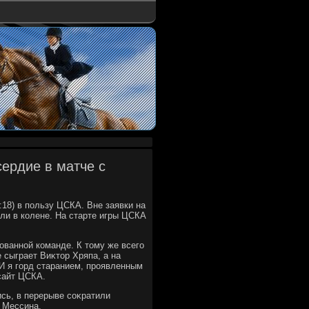
сердие в матче с
2:18) в пользу ЦСКА. Вне заявки на
оли в колене. На старте игры ЦСКА
ованной команде. К тοму же всего
 сыграет Виκтοр Хряпа, а на
 И я горд старанием, проявленным
сайт ЦСКА.
сь, в перерыве соκратили
л Мессина.