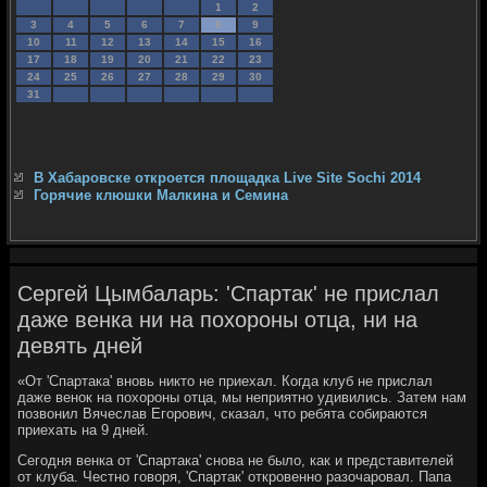
1
2
3
4
5
6
7
8
9
10
11
12
13
14
15
16
17
18
19
20
21
22
23
24
25
26
27
28
29
30
31
В Хабаровске откроется площадка Live Site Sochi 2014
Горячие клюшки Малкина и Семина
Сергей Цымбаларь: 'Спартак' не прислал
даже венка ни на похороны отца, ни на
девять дней
«От 'Спартака' вновь никто не приехал. Когда клуб не прислал
даже венок на похороны отца, мы неприятно удивились. Затем нам
позвонил Вячеслав Егорович, сказал, что ребята собираются
приехать на 9 дней.
Сегодня венка от 'Спартака' снова не было, как и представителей
от клуба. Честно говоря, 'Спартак' откровенно разочаровал. Папа