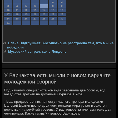
1
2
3
4
5
6
7
8
9
10
11
12
13
14
15
16
17
18
19
20
21
22
23
24
25
26
27
28
29
30
31
Елена Пидгрушная: Абсолютно не расстроена тем, что мы не
победили
Мусэрский сыграл, как в Лондоне
У Варнакова есть мысли о новом варианте
молодежной сборной
Под началом специалиста команда завоевала две бронзы, год
назад став третьей на домашнем турнире в Уфе.
- Ваш предшественник на посту главного тренера молодежки
Валерий Брагин после двух чемпионатов мира устал и захотел
вернуться на клубный уровень. У вас теперь за плечами тоже два
чемпионата. Какие планы? - вопрос Варнакову.