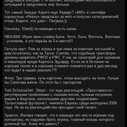
продлевать контракт с «Реалом», необходимо воспользоваться
ситуацией и предложить ему больше.
Тот самый Зануда: Какого еще Хедиру? «МЮ» в сентябре
сорокульку «Реалу» предлагал за него и получил категорический
отказ. Берите, что дают - Патрика.))
Favorsky: Eber(t) по-немецки и есть кабан.
NBA3000: Игрок явно слабее Била. Это'о, Халк, Витсель, Виллиан
- усиление, а это борьба за 5-е место!!!
Гаттузо крут: Лям за игрока и три ляма за комплект костылей и
кресло-каталку, как за Таски. Считаю, что подобные трансферы
должны запретить РФПЛ и РФС. У нас не санаторий для хроников
и инвалидов вроде Карлоса Эдуарду. Если он в Испании на
хороших полях и в хорошем климате ломается раз в два месяца,
что будет в наших реалиях??!
Флое: Три травмы, куча карточек, отказ выходить на поле. Лучше
бы Сапогова взяли. Он хотя бы с паспортом.
Toni Schumacher: Эберт - тот еще разгильдяй. «Прославился»
регулярными проблемами с лишним весом, пьяным погромом
машин в Берлине, несколькими другими «подвигами».
Талантливый футболист, чемпион Европы среди молодежи 2009
года. Но из-за разгильдяйства просадил свой талант.
Spamos: Валера говорит, что в команде нет места игрокам под
контратаку, но надумал брать игрока, главный козырь которого -
длинный пас. Кому его давать?