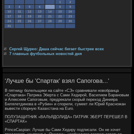
1
2
3
4
5
6
7
8
9
10
11
12
13
14
15
16
17
18
19
20
21
22
23
24
25
26
27
28
29
30
31
Сергей Щурко: Даша сейчас бегает быстрее всех
7 главных футбольных новостей дня
'Лучше бы 'Спартак' взял Сапогова...'
В пятницу болельщики на сайте «СЭ» сравнивали новобранца
«Спартака» Патрика Эберта с Сами Хедирой, Василием Барановым
и Алексеем Сапоговым, предрекали скорый переход Динияра
Билялетдинова в «Рубин» и спорили, сумеет ли Юрий Красножан
вывести сборную Казахстана на Euro.
ПОЛУЗАЩИТНИК «ВАЛЬЯДОЛИДА» ПАТРИК ЭБЕРТ ПЕРЕШЕЛ В
«СПАРТАК»
PrinceCaspian: Лучше бы Сами Хедиру подписали. Он не хочет