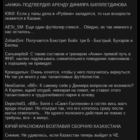
«АНЖИ» ПОДТВЕРДИЛ АРЕНДУ ДИНИЯРА БИЛЯЛЕТДИНОВА
ЮКИ: Если у папы дела в «Рубине» заладятся, то сын вскорости
окажется в Казани.
AESt_SM: Еще один футболер спекся… Обидно, их так немного у
нас осталось…
ZohanDvir: Получается Бэкстрит Бойз: три Б - Быстрый, Бухаров и
Беляш
Сильвербой: С таким составом и тренером «Анжи» прямой путь в
ФНЛ, наспех подписывать сомнительного поведения лавочников -
к хорошему не приведет.
Крокодилыч: Очень хочется, чтобы у него получилось вернуться.
Не так уж много у нас талантливых футболистов…
NewGamer, «ВВ»: К самому себе у Динияра вопросов не возникло?
А Карпин, ацкий злодей, невзирая на лимит, не ставил этого
талантливого и трудолюбивого парня в основу.
Depeche01, «ВВ»: Биля с «Санкт-Галленом» в гостях весь матч
вроде отыграл. Но отыграл так, что его хотелось сразу после
матча отметелить… Ни одного полезного действия не помню с
трибуны, все - в минус.
ЮРИЙ КРАСНОЖАН ВОЗГЛАВИЛ СБОРНУЮ КАЗАХСТАНА
Снежик: Не удивлюсь, если Казахстан теперь выйдет в ЧЕ.