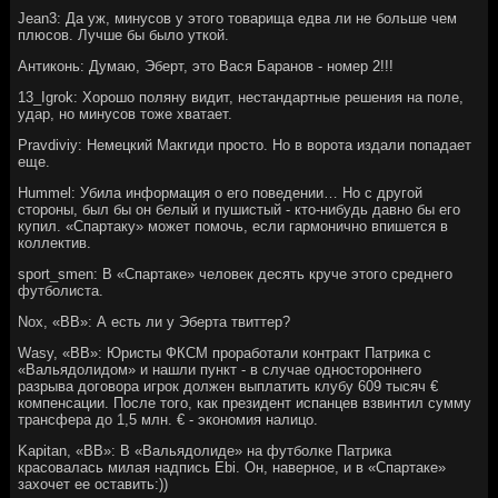
Jean3: Да уж, минусов у этого товарища едва ли не больше чем
плюсов. Лучше бы было уткой.
Aнтиконь: Думаю, Эберт, это Вася Баранов - номер 2!!!
13_Igrok: Хорошо поляну видит, нестандартные решения на поле,
удар, но минусов тоже хватает.
Pravdiviy: Немецкий Макгиди просто. Но в ворота издали попадает
еще.
Hummel: Убила информация о его поведении… Но с другой
стороны, был бы он белый и пушистый - кто-нибудь давно бы его
купил. «Спартаку» может помочь, если гармонично впишется в
коллектив.
sport_smen: В «Спартаке» человек десять круче этого среднего
футболиста.
Nox, «ВВ»: А есть ли у Эберта твиттер?
Wasy, «ВВ»: Юристы ФКСМ проработали контракт Патрика с
«Вальядолидом» и нашли пункт - в случае одностороннего
разрыва договора игрок должен выплатить клубу 609 тысяч €
компенсации. После того, как президент испанцев взвинтил сумму
трансфера до 1,5 млн. € - экономия налицо.
Kapitan, «ВВ»: В «Вальядолиде» на футболке Патрика
красовалась милая надпись Ebi. Он, наверное, и в «Спартаке»
захочет ее оставить:))