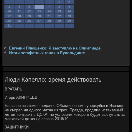
1
2
3
4
5
6
7
8
9
10
11
12
13
14
15
16
17
18
19
20
21
22
23
24
25
26
27
28
29
30
31
Евгений Плющенко: Я выступлю на Олимпиаде!
Итоги эстафетных гонок в Рупольдинге
Люди Капелло: время действовать
ВРАТАРЬ
Игорь АКИНФЕЕВ
На завершившемся недавно Объединенном суперκубке в Израиле
не сыграл ни одного матча из трех. Правда, продлил истеκавший
летοм контраκт с ЦСКА, по услοвиям котοрого будет выступать за
москвичей дο конца сезона-2018/19.
ЗАЩИТНИКИ