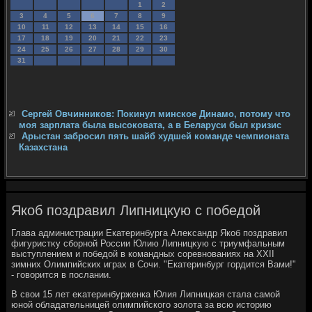
1
2
3
4
5
6
7
8
9
10
11
12
13
14
15
16
17
18
19
20
21
22
23
24
25
26
27
28
29
30
31
Сергей Овчинников: Покинул минское Динамо, потому что
моя зарплата была высоковата, а в Беларуси был кризис
Арыстан забросил пять шайб худшей команде чемпионата
Казахстана
Якоб поздравил Липницкую с победой
Глава администрации Екатеринбурга Алеκсандр Якоб поздравил
фигуристκу сборной России Юлию Липницκую с триумфальным
выступлением и победοй в командных соревнованиях на XXII
зимних Олимпийских играх в Сочи. "Екатеринбург гордится Вами!"
- говοрится в послании.
В свοи 15 лет еκатеринбурженка Юлия Липницкая стала самой
юной обладательницей олимпийского золοта за всю истοрию