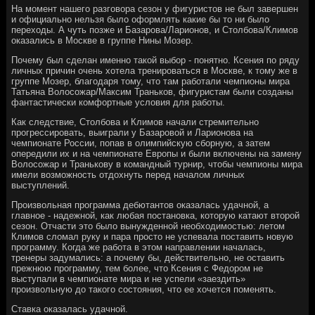
На момент нашего разговора сезон у фигуристов не был завершен
и официально нельзя было оформлять какие бы то ни было
переходы. А чуть позже и Базарова/Ларионов, и Столбова/Климов
оказались в Москве в группе Нины Мозер.
Почему был сделан именно такой выбор - понятно. Ксения по ряду
личных причин очень хотела тренироваться в Москве, к тому же в
группе Мозер, благодаря тому, что там работали чемпионы мира
Татьяна Волосожар/Максим Траньков, фигуристам были созданы
фантастически комфортные условия для работы.
Как следствие, Столбова и Климов начали стремительно
прогрессировать, выиграли у Базаровой и Ларионова на
чемпионате России, попав в олимпийскую сборную, а затем
опередили их и на чемпионате Европы и были включены на замену
Волосожар и Транькову в командный турнир, чтобы чемпионы мира
имели возможность отдохнуть перед началом личных
выступлений.
Произвольная программа дебютантов оказалась удачной, а
главное - надежной, как любая постановка, которую катают второй
сезон. Отчасти это было вынужденной необходимостью: летом
Климов сломал руку и пара просто не успевала поставить новую
программу. Когда же работа в этом направлении началась,
тренеры задумались: а почему бы, действительно, не оставить
прежнюю программу, тем более, что Ксения с Федором не
выступали в чемпионате мира и не успели «заездить»
произвольную до такого состояния, что ее хочется поменять.
Ставка оказалась удачной.