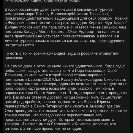
«Stolbova and Klimov skate great at home».
Второй российский дуэт, заменивший в командном турнире
чемпионов мира Татьяну Волосожар/Максима Транькова,
прокатался действительно выдающимся для себя образом. Ксения
с Федором вполне могли проиграть канадцам Кирстен Мур-Тауэрс/
Дилану Московичу: эта пара хоть и считается менее сильной, чем
чемпионы Канады Меган Дюамель/Эрик Редфорт, но на самом
деле практически не уступает соотечественникам в классе и в
личном турнире рассматривается как одна из пар, претендующих
на третье место.
То есть с точки зрения командной задачи россияне отработали
прекрасно.
На самом деле в этом не было ничего удивительного. Когда год с
небольшим назад стало известно, что Вера Базарова и Юрий
Ларионов, считавшиеся второй парой страны наравне с
чемпионами Европы-2010 Юко Кавагути/Александром Смирновым,
намерены поменять тренера, одним из возможных претендентов на
роль нового наставника называли олимпийского чемпиона в
парном катании Олега Васильева. Я тогда спросила его, правда ли
это. Васильев ответил достаточно сдержанно: мол, существует
целый ряд проблем, непонятно, захотят ли Вера с Юрием
перебираться в Санкт-Петербург или уехать в Америку, где сам
Олег проводил на тот момент достаточно много времени. Но потом
тренер сказал, что гораздо более перспективным ему
представляется другой дуэт. Который тоже намерен менять
тренера. И назвал имена Столбовой и Климова, добавив, что
интерес к этой паре проявляет не он один.