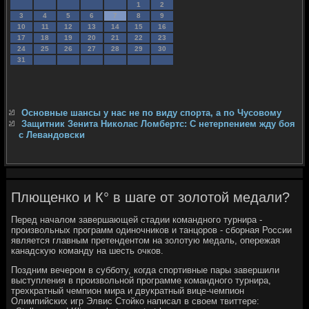
1
2
3
4
5
6
7
8
9
10
11
12
13
14
15
16
17
18
19
20
21
22
23
24
25
26
27
28
29
30
31
Основные шансы у нас не по виду спорта, а по Чусовому
Защитник Зенита Николас Ломбертс: С нетерпением жду боя
с Левандовски
Плющенко и К° в шаге от золотой медали?
Перед началом завершающей стадии командного турнира -
произвольных программ одиночников и танцоров - сборная России
является главным претендентом на золотую медаль, опережая
канадскую команду на шесть очков.
Поздним вечером в субботу, когда спортивные пары завершили
выступления в произвольной программе командного турнира,
трехкратный чемпион мира и двукратный вице-чемпион
Олимпийских игр Элвис Стойко написал в своем твиттере: