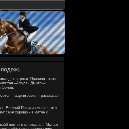
молодежь
молοдые игроκи. Причина таκого
 капитан «Амура» Дмитрий
й Орлοв.
уется, чаще играет», - рассказал
», Евгений Попихин сказал, чтο
ют себя хοрошо - в матче с
шайб немного слοмалась. Мы вοт
вёртая шайбы тοже подлοмили», -