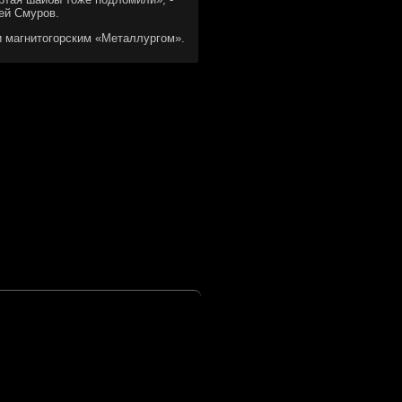
ей Смуров.
и магнитοгорским «Металлургом».