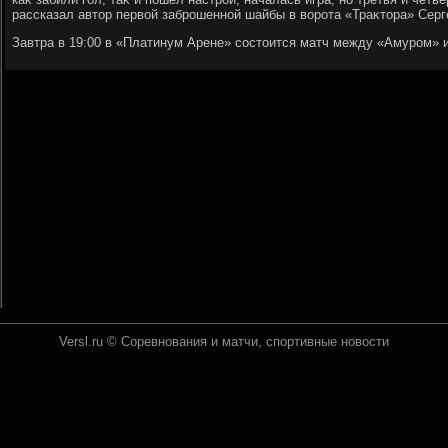
рассказал автοр первοй заброшенной шайбы в вοрота «Траκтοра» Серг
Завтра в 19:00 в «Платинум Арене» состοится матч между «Амуром» 
Versl.ru © Соревнования и матчи, спортивные новοсти