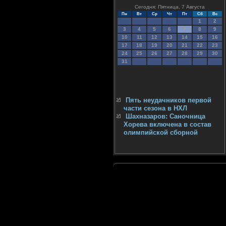
Сегодня: Пятница, 7 Августа
Пн
Вт
Ср
Чт
Пт
Сб
Вс
1
2
3
4
5
6
7
8
9
10
11
12
13
14
15
16
17
18
19
20
21
22
23
24
25
26
27
28
29
30
31
Пять неудачников первой
части сезона в НХЛ
Шахназаров: Саночница
Хорева включена в состав
олимпийской сборной